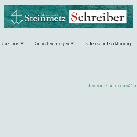
Über uns
Dienstleistungen
Datenschutzerklärung
Steinmetz Schreiber
Raiffeisenstraße 2
86343 Königsbrunn
Tel. +49 82 31 34 94 24
Fax +49 82 31 34 94 42
E-mail:
steinmetz.schreiber@t-